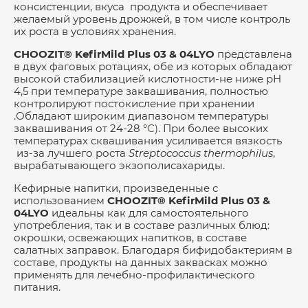
консистенции, вкуса продукта и обеспечивает
желаемый уровень дрожжей, в том числе контроль
их роста в условиях хранения.
CHOOZIT®
KefirMild
Plus
03 & 04
LYO
представлена
в двух фаговых ротациях, обе из которых обладают
высокой стабилизацией кислотности-не ниже рН
4,5 при температуре заквашивания, полностью
контролируют постокисление при хранении
.Обладают широким диапазоном температуры
заквашивания от 24-28
°С).
При более высоких
температурах сквашивания усиливается вязкость
из-за лучшего роста
Streptococcus thermophilus
,
вырабатывающего экзополисахариды.
Кефирные напитки, произведенные с
использованием
CHOOZIT
®
KefirMild Plus
03 &
04
LYO
идеальны как для самостоятельного
употребления, так и в составе различных блюд:
окрошки, освежающих напитков, в составе
салатных заправок. Благодаря бифидобактериям в
составе, продукты на данных заквасках можно
применять для лечебно-профилактического
питания.