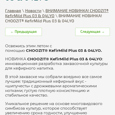
Главная
\
Новости
\
ВНИМАНИЕ НОВИНКА! CHOOZIT®
KefirMild Plus 03 & 04LYO
\
ВНИМАНИЕ НОВИНКА!
CHOOZIT® KefirMild Plus 03 & 04LYO
← Предыдущая
Следующая →
Освежись этим летом с
помощью
CHOOZIT
®
KefirMild Plus
03 & 04
LYO.
НОВИНКА
CHOOZIT
®
KefirMild Plus
03 & 04
LYO
:
инновационная разработка заквасочной культуры
для кефирного напитка.
В этой закваске мы собрали воедино все самое
лучшее: традиционный кефирный вкус -
«шипучесть» с дрожжевыми ароматическими
нотками; густую плотную консистенцию и
стабильное качество.
Уникальное решение на основе многовидового
симбиоза культур, которое способствует
увеличению срока годности, улучшению